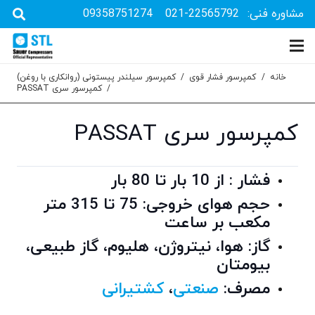
مشاوره فنی:
021-22565792
09358751274
خانه
/
کمپرسور فشار قوی
/
کمپرسور سیلندر پیستونی (روانکاری با روغن)
/
کمپرسور سری PASSAT
کمپرسور سری PASSAT
فشار : از 10 بار تا 80 بار
حجم هوای خروجی: 75 تا 315 متر
مکعب بر ساعت
گاز: هوا، نیتروژن، هلیوم، گاز طبیعی،
بیومتان
مصرف:
صنعتی
،
کشتیرانی