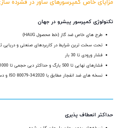
مزایای خاص کمپرسورهای ساور در فشرده سازی
تکنولوژی کمپرسور پیشرو در جهان
طرح های خاص ضد گاز (خط محصول HAUG)
تحت سخت ترین شرایط در کاربردهای صنعتی و دریایی 
فشار ورودی تا 30 بار
فشارهای نهایی تا 500 بارگ و حداکثر دبی حجمی تا 1000 متر مکعب بر ساعت
نسخه های ضد انفجار مطابق با ISO 80079-34:2020 و دستورالعمل ATEX اروپا 2014 / 34 / EU
حداکثر انعطاف پذیری